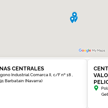
INAS CENTRALES
CENT
VALO
ígono Industrial Comarca II, c/F nº 18 ,
91 Barbatain (Navarra)
PELI
Pol
Geb