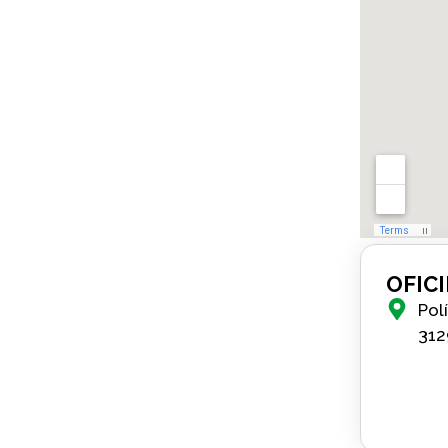
OFIC
Pol
312