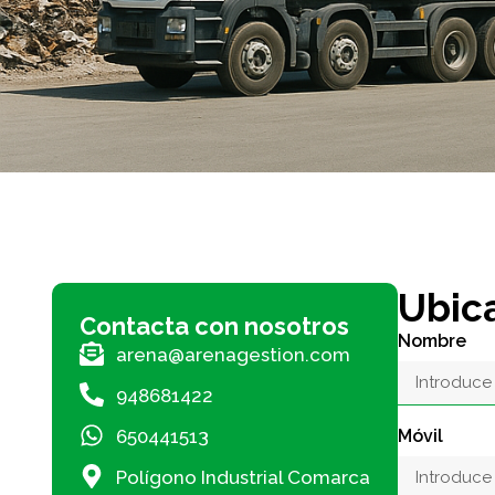
Ubica
Contacta con nosotros
Nombre
arena@arenagestion.com
948681422
650441513
Móvil
Polígono Industrial Comarca